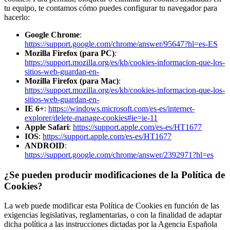
tu equipo, te contamos cómo puedes configurar tu navegador para
hacerlo:
Google Chrome
:
https://support.google.com/chrome/answer/95647?hl=es-ES
Mozilla Firefox (para PC)
:
https://support.mozilla.org/es/kb/cookies-informacion-que-los-
sitios-web-guardan-en-
Mozilla Firefox (para Mac)
:
https://support.mozilla.org/es/kb/cookies-informacion-que-los-
sitios-web-guardan-en-
IE 6+
:
https://windows.microsoft.com/es-es/internet-
explorer/delete-manage-cookies#ie=ie-11
Apple Safari
:
https://support.apple.com/es-es/HT1677
IOS
:
https://support.apple.com/es-es/HT1677
ANDROID
:
https://support.google.com/chrome/answer/2392971?hl=es
¿Se pueden producir modificaciones de la Política de
Cookies?
La web puede modificar esta Política de Cookies en función de las
exigencias legislativas, reglamentarias, o con la finalidad de adaptar
dicha política a las instrucciones dictadas por la Agencia Española