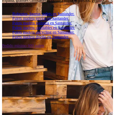
España, grandes cantidades. Consulta nuestros precios.
Pedido
mínimo 600 palets
.
Robustos, ligeros, palets en Santander.
Palets madera envíos en Santander.
Palets madera logística en Santander.
Palets madera confiables en Santander.
Palets madera upcycling en Santander.
Palets madera diseño en Santander.
Pedido mínimo 600 palets