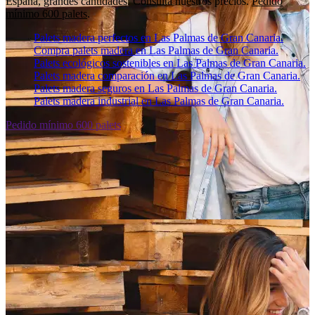
España, grandes cantidades. Consulta nuestros precios.
Pedido
mínimo 600 palets
.
Palets madera perfectos en Las Palmas de Gran Canaria.
Compra palets madera en Las Palmas de Gran Canaria.
Palets ecológicos sostenibles en Las Palmas de Gran Canaria.
Palets madera comparación en Las Palmas de Gran Canaria.
Palets madera seguros en Las Palmas de Gran Canaria.
Palets madera industrial en Las Palmas de Gran Canaria.
Pedido mínimo 600 palets